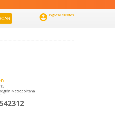

Ingreso clientes
ón
415
Región Metropolitana
):
5542312