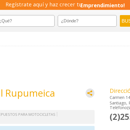
Regístrate aquí y haz crecer tu
Emprendimiento!
al Rupumeica
Direcci
Carmen 1
Santiago, 
Teléfono(s
(2)2
EPUESTOS PARA MOTOCICLETAS