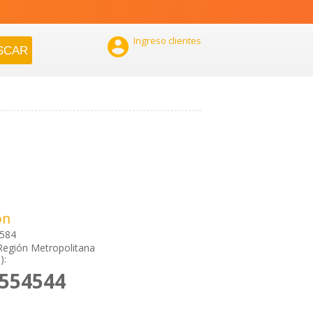

Ingreso clientes
ón
1584
Región Metropolitana
):
5554544