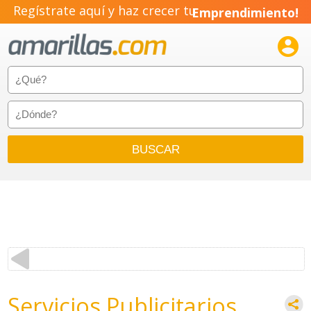
Regístrate aquí y haz crecer tu
Emprendimiento!

Servicios Publicitarios