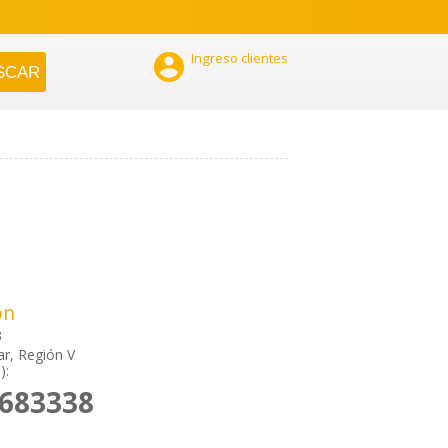

Ingreso clientes
ón
3
ar, Región V
):
2683338