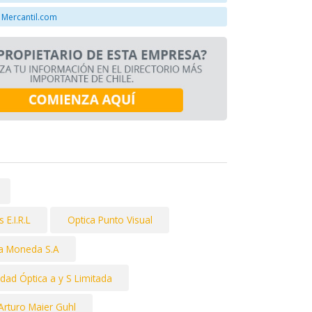
 Mercantil.com
E.I.R.L
Optica Punto Visual
a Moneda S.A
dad Óptica a y S Limitada
Arturo Maier Guhl