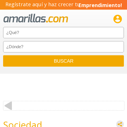
Regístrate aquí y haz crecer tu
Emprendimiento!

Sociedad