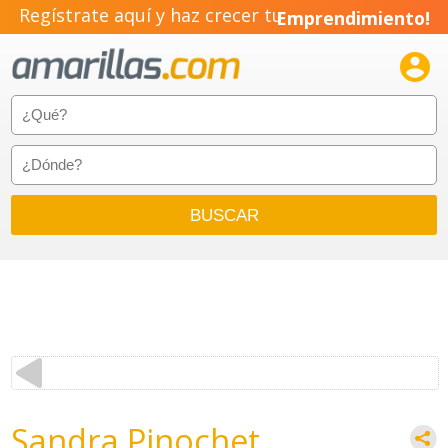
Regístrate aquí y haz crecer tu
Emprendimiento!

Sandra Pinochet