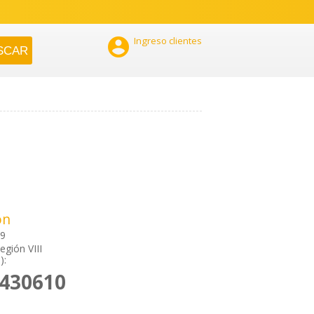

Ingreso clientes
ón
59
egión VIII
):
2430610