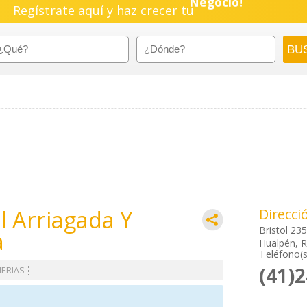
Regístrate aquí y haz crecer tu
Negocio!
Pyme!
Emprendimiento!
l Arriagada Y
Direcci
Bristol 23
a
Hualpén, R
Teléfono(s
(41)
ERIAS