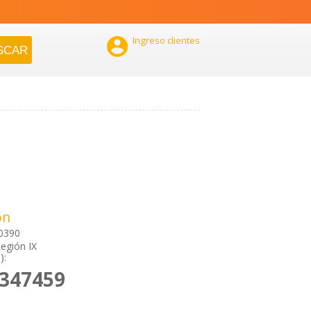

Ingreso clientes
ón
 0390
egión IX
):
2347459