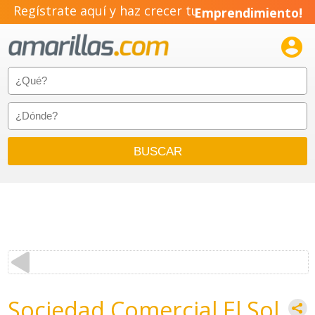
Regístrate aquí y haz crecer tu
Emprendimiento!

Sociedad Comercial El Sol