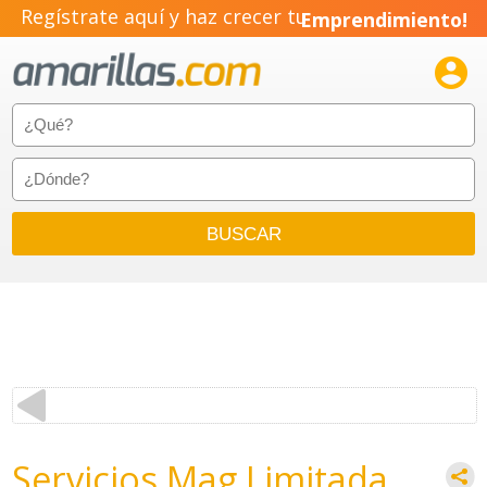
Regístrate aquí y haz crecer tu
Emprendimiento!

Servicios Mag Limitada