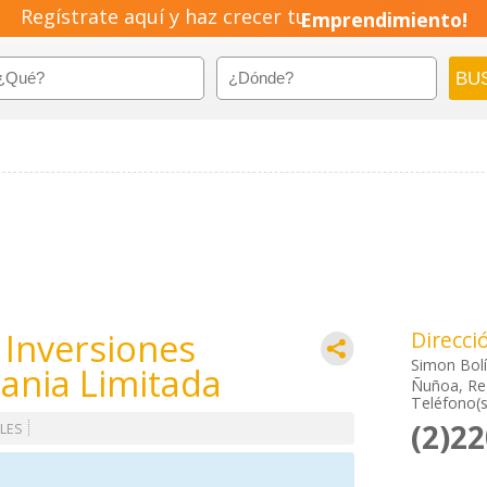
Regístrate aquí y haz crecer tu
Emprendimiento!
 Inversiones
Direcci
Simon Bolí
ania Limitada
Ñuñoa, Re
Teléfono(s
(2)2
LES