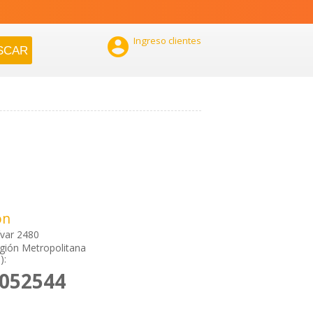

Ingreso clientes
ón
var 2480
gión Metropolitana
):
2052544