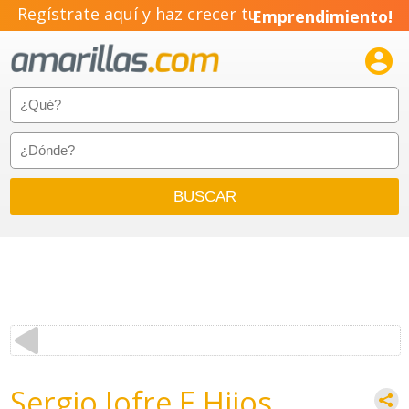
Regístrate aquí y haz crecer tu
Emprendimiento!

Sergio Jofre E Hijos