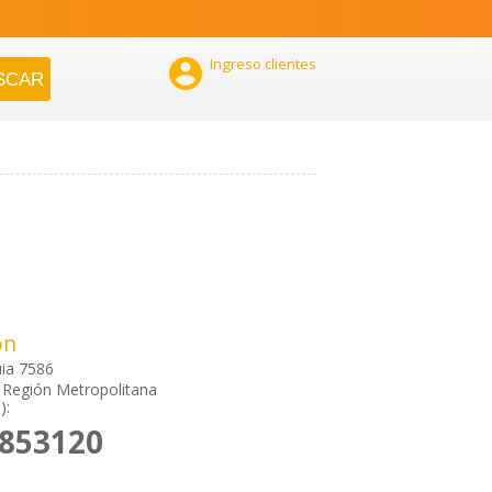

Ingreso clientes
ón
ia 7586
, Región Metropolitana
):
2853120