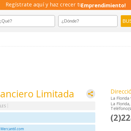
Regístrate aquí y haz crecer tu
Emprendimiento!
nanciero Limitada
Direcci
La Florida
La Florida
LES
Teléfono(s
(2)2
 Mercantil.com