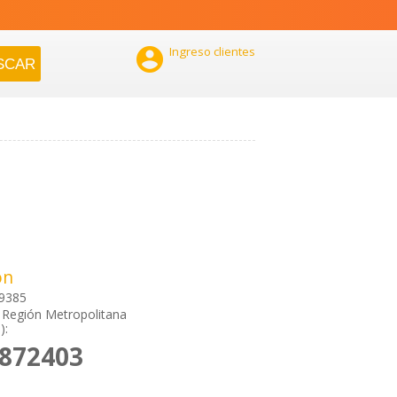

Ingreso clientes
ón
 9385
, Región Metropolitana
):
2872403