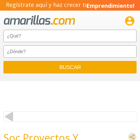
Regístrate aquí y haz crecer tu
Emprendimiento!

Soc Proyectos Y