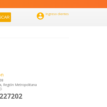

Ingreso clientes
ón
38
a, Región Metropolitana
):
2227202