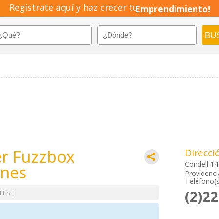
Regístrate aquí y haz crecer tu
Emprendimiento!
er Fuzzbox
Direcci
Condell 14
ones
Providenci
Teléfono(s
(2)2
LES