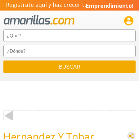
Regístrate aquí y haz crecer tu
Emprendimiento!

Hernandez Y Tobar