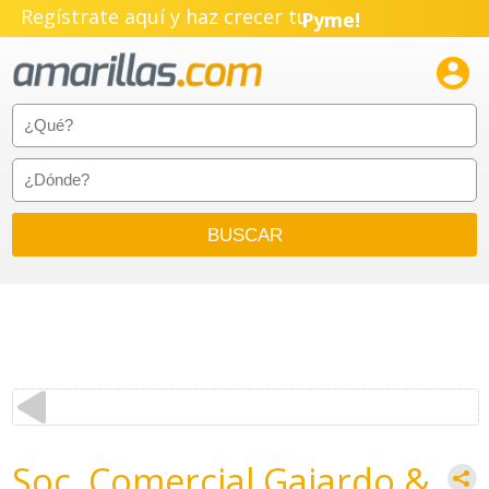
Regístrate aquí y haz crecer tu
Pyme!
Emprendimiento!

Soc. Comercial Gajardo &