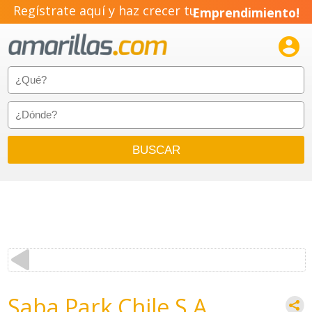
Regístrate aquí y haz crecer tu
Emprendimiento!

Saba Park Chile S.A.