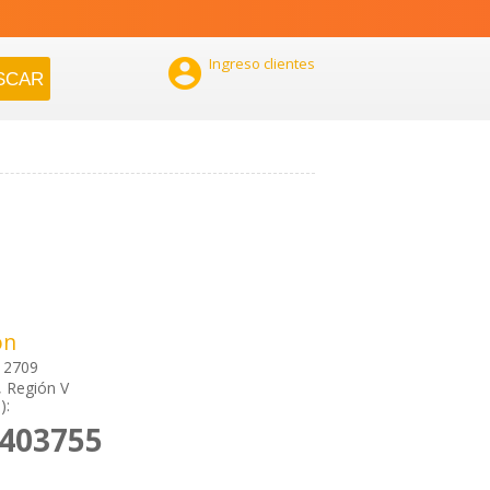

Ingreso clientes
ón
 2709
 Región V
):
2403755