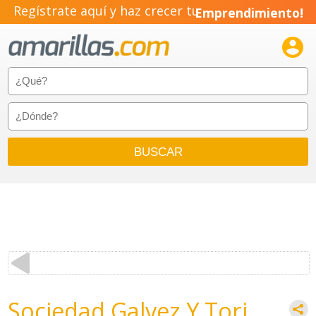
Regístrate aquí y haz crecer tu
Emprendimiento!

Sociedad Galvez Y Tori