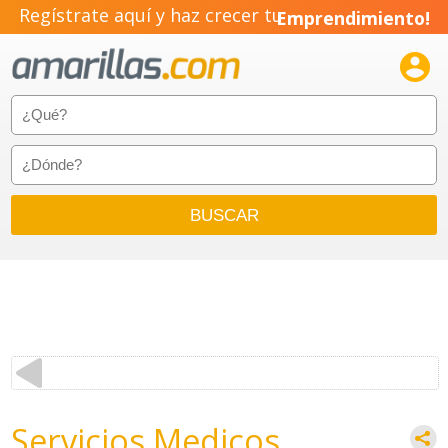
Regístrate aquí y haz crecer tu
Emprendimiento!

Servicios Medicos