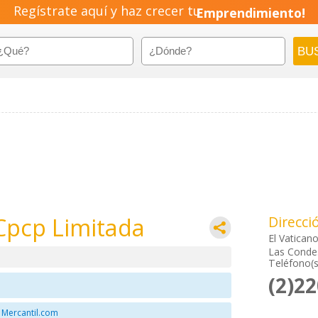
Regístrate aquí y haz crecer tu
Emprendimiento!
Cpcp Limitada
Direcci
El Vatican
Las Condes
Teléfono(s
(2)2
 Mercantil.com