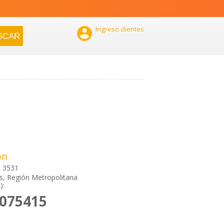

Ingreso clientes
ón
o 3531
, Región Metropolitana
):
2075415