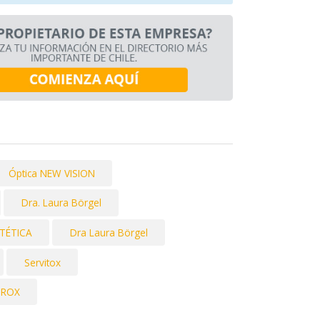
Óptica NEW VISION
Dra. Laura Börgel
STÉTICA
Dra Laura Börgel
Servitox
UROX