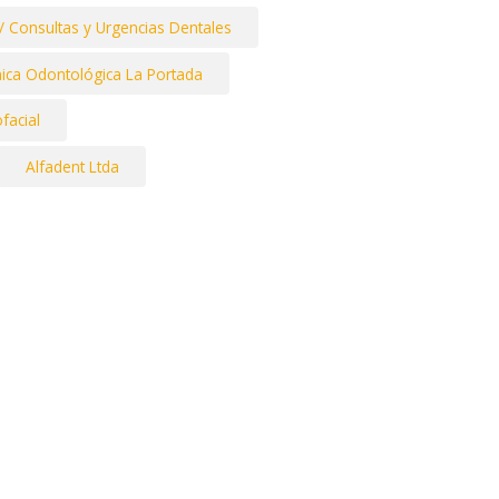
/ Consultas y Urgencias Dentales
nica Odontológica La Portada
facial
Alfadent Ltda