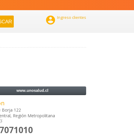

Ingreso clientes
www.unosalud.cl
ón
 Borja 122
entral, Región Metropolitana
):
)7071010