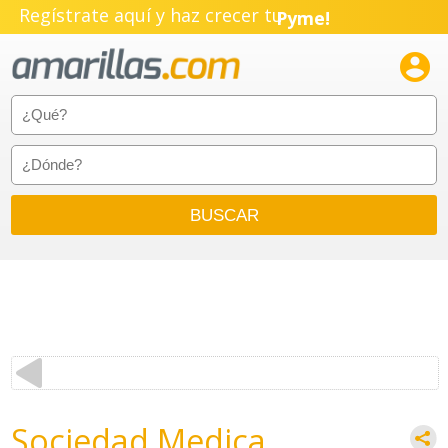
Regístrate aquí y haz crecer tu
Pyme!
Emprendimiento!

Sociedad Medica