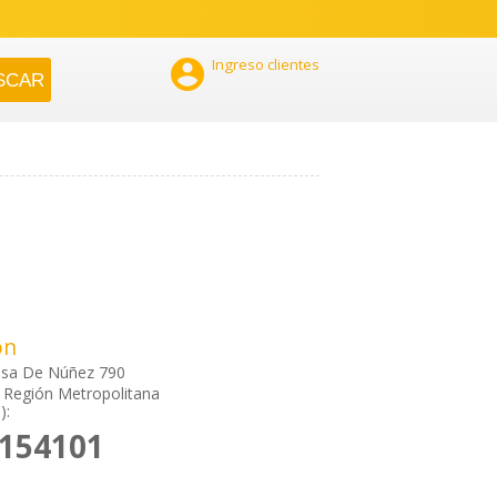

Ingreso clientes
ón
esa De Núñez 790
 Región Metropolitana
):
8154101