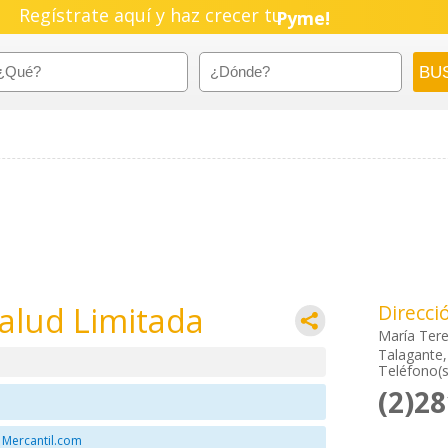
Regístrate aquí y haz crecer tu
Pyme!
Emprendimiento!
alud Limitada
Direcci
María Ter
Talagante,
Teléfono(s
(2)2
 Mercantil.com