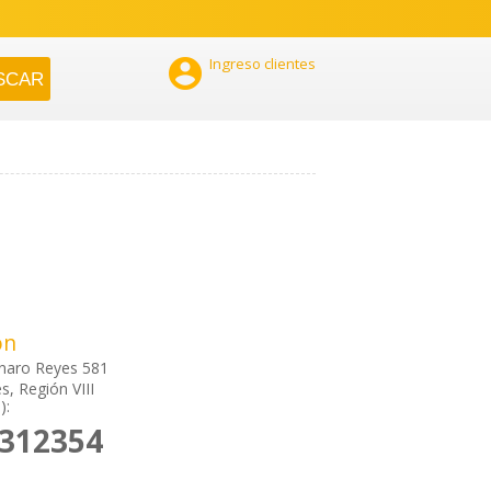

Ingreso clientes
ón
naro Reyes 581
s, Región VIII
):
2312354