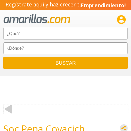
Regístrate aquí y haz crecer tu
Emprendimiento!

Soc Pena Covacich