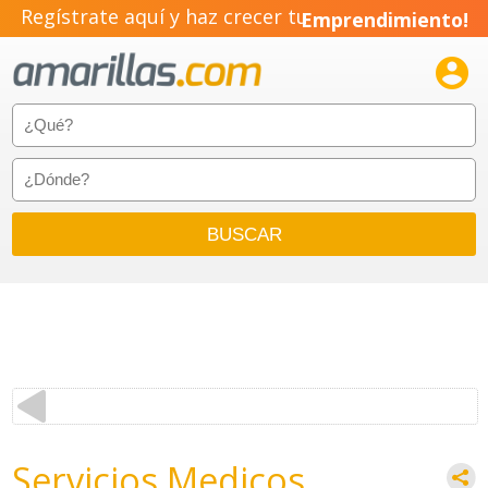
Regístrate aquí y haz crecer tu
Emprendimiento!

Servicios Medicos