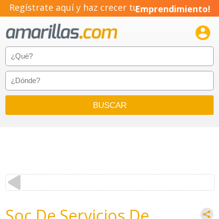
Regístrate aquí y haz crecer tu
Emprendimiento!

Soc De Servicios De