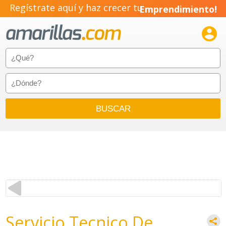
Regístrate aquí y haz crecer tu
Emprendimiento!

Servicio Tecnico De