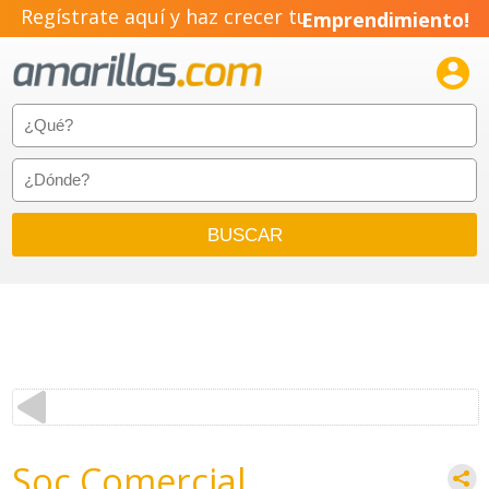
Regístrate aquí y haz crecer tu
Emprendimiento!

Soc Comercial