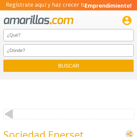
Regístrate aquí y haz crecer tu
Emprendimiento!

Sociedad Enerset