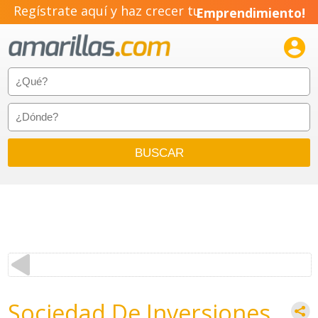
Regístrate aquí y haz crecer tu
Emprendimiento!

Sociedad De Inversiones