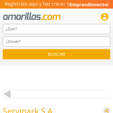
Regístrate aquí y haz crecer tu
Emprendimiento!

Servipark S A