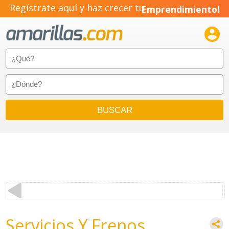
Regístrate aquí y haz crecer tu
Emprendimiento!

Servicios Y Frenos