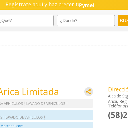
Regístrate aquí y haz crecer tu
Pyme!
Emprendimiento!
rica Limitada
Direcci
Alcalde St
Arica, Reg
RA VEHICULOS
LAVADO DE VEHICULOS
Teléfono(s
(58)
OS
LAVADO DE VEHICULOS
 Mercantil.com