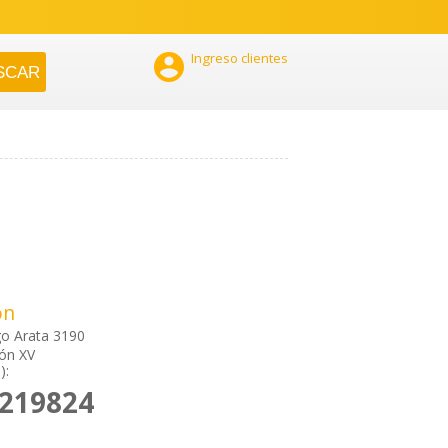

Ingreso clientes
ón
go Arata 3190
ión XV
):
2219824