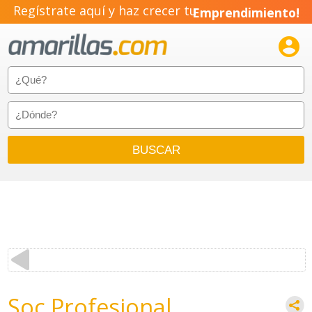
Regístrate aquí y haz crecer tu
Emprendimiento!

Soc Profesional