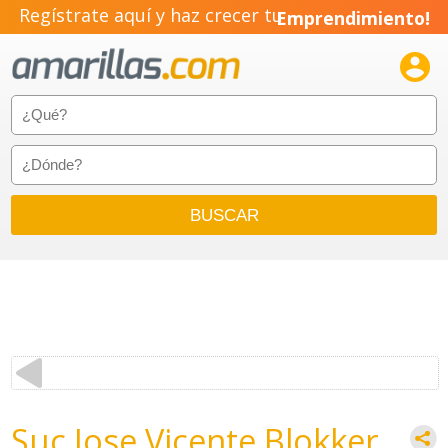
Regístrate aquí y haz crecer tu
Emprendimiento!

Suc Jose Vicente Blokker