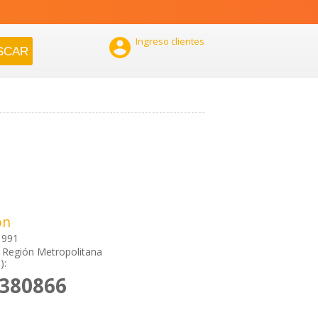

Ingreso clientes
ón
 991
 Región Metropolitana
):
8380866