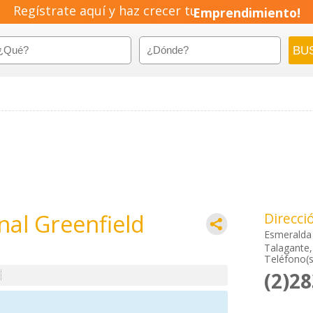
Pyme!
Regístrate aquí y haz crecer tu
Emprendimiento!
al Greenfield
Direcci
Esmeralda
Talagante,
Teléfono(s
(2)2