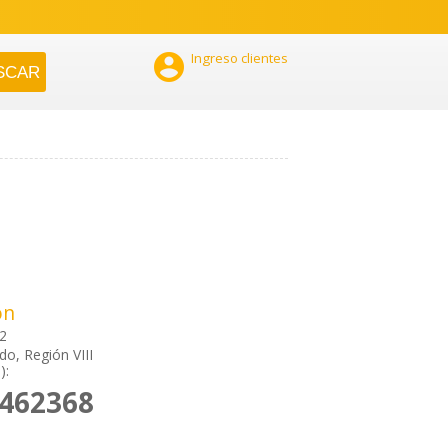

Ingreso clientes
ón
02
o, Región VIII
):
2462368