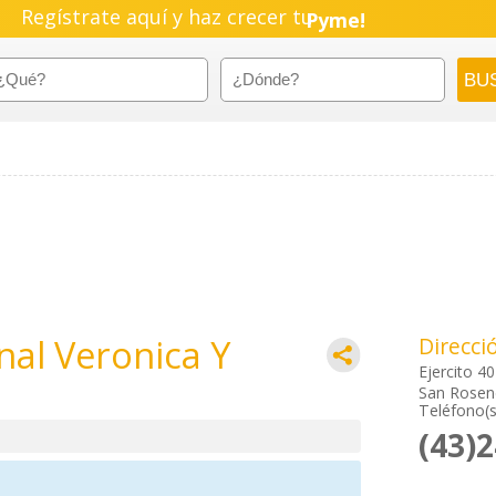
Regístrate aquí y haz crecer tu
Pyme!
Emprendimiento!
al Veronica Y
Direcci
Ejercito 4
San Rosend
Teléfono(s
(43)