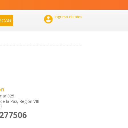

Ingreso clientes
ón
lmar 825
de la Paz, Región VIII
):
2277506