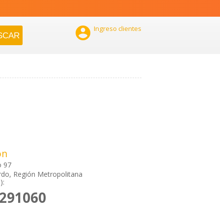

Ingreso clientes
ón
 97
do, Región Metropolitana
):
5291060