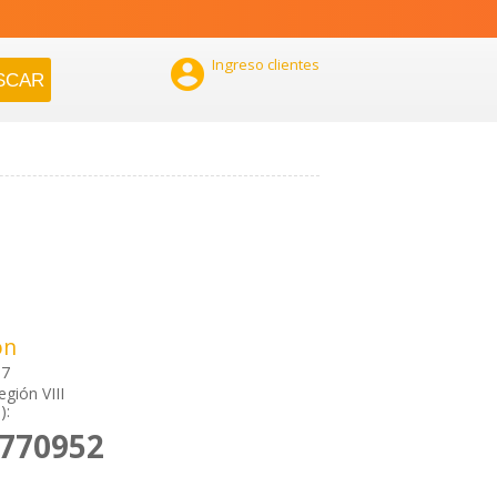

Ingreso clientes
ón
17
gión VIII
):
2770952