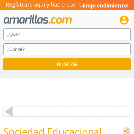
Regístrate aquí y haz crecer tu
Emprendimiento!

Sociedad Educacional