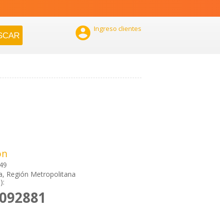

Ingreso clientes
ón
49
a, Región Metropolitana
):
2092881