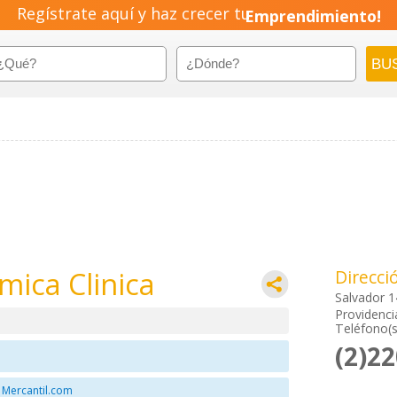
Regístrate aquí y haz crecer tu
Emprendimiento!
mica Clinica
Direcci
Salvador 1
Providenci
Teléfono(s
(2)2
 Mercantil.com