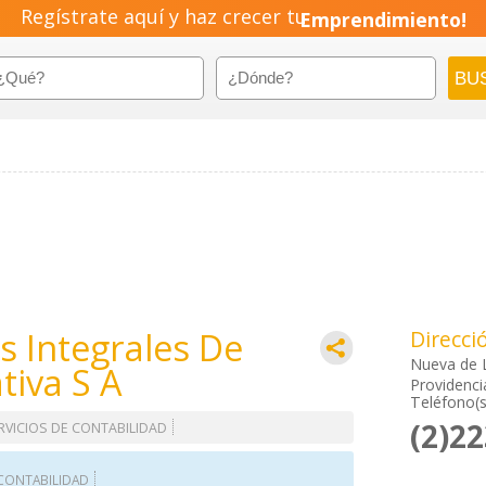
Regístrate aquí y haz crecer tu
Emprendimiento!
s Integrales De
Direcci
Nueva de 
tiva S A
Providenci
Teléfono(s
(2)2
RVICIOS DE CONTABILIDAD
 CONTABILIDAD