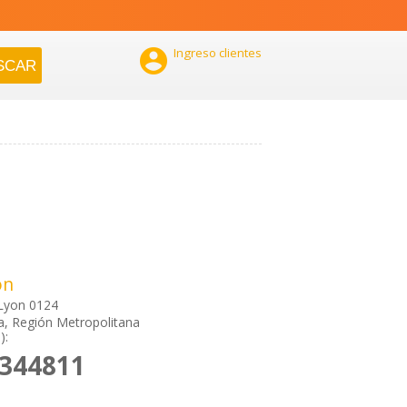

Ingreso clientes
ón
Lyon 0124
a, Región Metropolitana
):
2344811