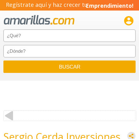
Regístrate aquí y haz crecer tu
Emprendimiento!

Sergio Cerda Inversiones