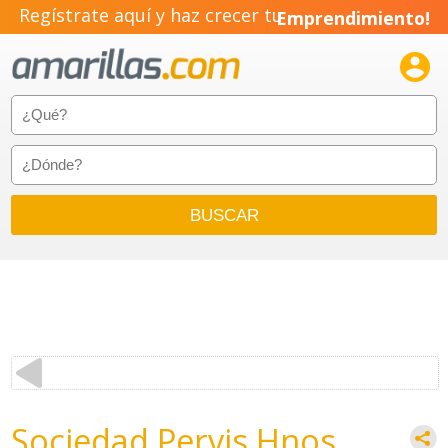
Regístrate aquí y haz crecer tu
Emprendimiento!

Sociedad Pervis Hnos.