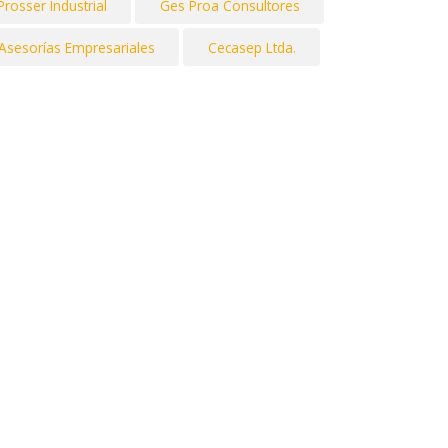
Prosser Industrial
Ges Proa Consultores
 Asesorías Empresariales
Cecasep Ltda.