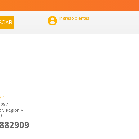

Ingreso clientes
ón
1097
ar, Región V
):
2882909